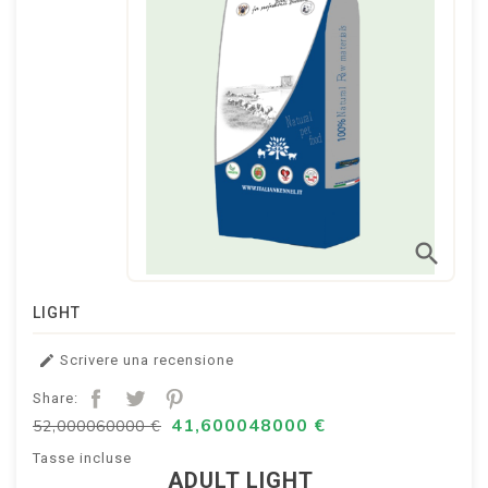
search
LIGHT
Scrivere una recensione

Share:
41,600048000 €
52,000060000 €
Tasse incluse
ADULT LIGHT