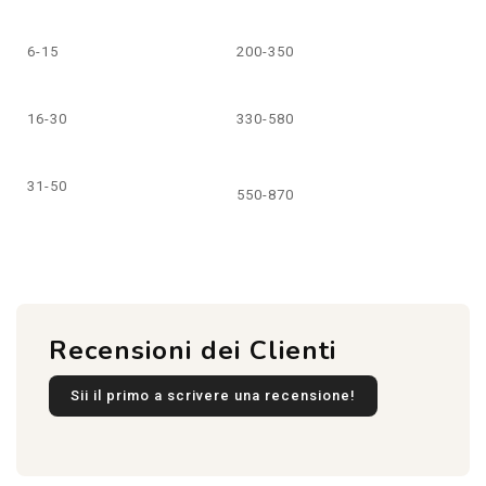
6-15
200-350
16-30
330-580
31-50
550-870
Recensioni dei Clienti
Sii il primo a scrivere una recensione!