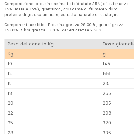
Composizione: proteine animali disidratate 35%( di cui manzo
15%, maiale 15%), granturco, cruscame di frumento duro,
proteine di grasso animale, estratto naturale di castagno.
Componenti analitici: Proteina grezza 28.00 %, grassi grezzi
15.00%, fibra grezza 3.00 %, ceneri grezze 9,50%.
Peso del cane in Kg
Dose giornal
Kg
g
10
145
12
166
15
215
18
265
20
285
22
298
25
320
28
336