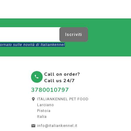
rnato sulle novità di Italiankennel
Call on order?

Call us 24/7
3780010797

ITALIANKENNEL PET FOOD
Larciano
Pistoia
Italia

info@italiankennel.it