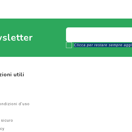
wsletter
Clicca per restare sempre aggio
ioni utili
ondizioni d'uso
sicuro
icy