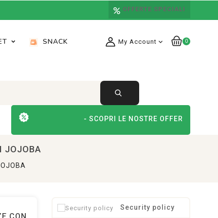
OFFERTE SPECIALI
ET
SNACK
My Account
expand_more
0
- SCOPRI LE NOSTRE OFFERTE SPECIALI -
I JOJOBA
 JOJOBA
Security policy
ZE CON