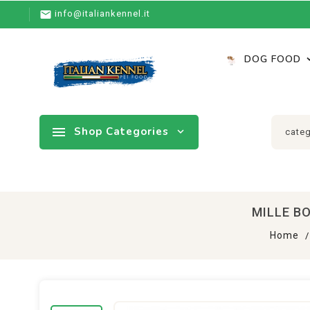

info@italiankennel.it
DOG FOOD

Shop Categories
expand_more
MILLE B
Home