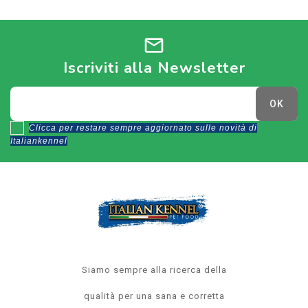
mail
Iscriviti alla Newsletter
Clicca per restare sempre aggiornato sulle novità di
Italiankennel
Siamo sempre alla ricerca della
qualità per una sana e corretta